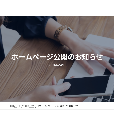
コ
ナ
ン
ビ
テ
ゲ
ン
ー
ツ
シ
へ
ョ
ス
ン
キ
に
ッ
移
プ
動
ホームページ公開のお知らせ
2026年5月7日
HOME
お知らせ
ホームページ公開のお知らせ